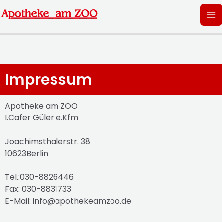
Zum
Ma
Inhalt
springen
M
Impressum
Apotheke am ZOO
I.Cafer Güler e.Kfm
Joachimsthalerstr. 38
10623Berlin
Tel.:030-8826446
Fax: 030-8831733
E-Mail: info@apothekeamzoo.de